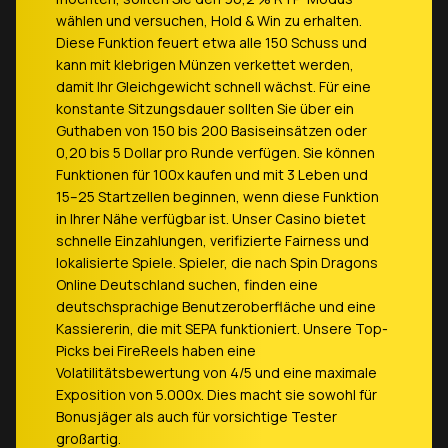
wählen und versuchen, Hold & Win zu erhalten.
Diese Funktion feuert etwa alle 150 Schuss und
kann mit klebrigen Münzen verkettet werden,
damit Ihr Gleichgewicht schnell wächst. Für eine
konstante Sitzungsdauer sollten Sie über ein
Guthaben von 150 bis 200 Basiseinsätzen oder
0,20 bis 5 Dollar pro Runde verfügen. Sie können
Funktionen für 100x kaufen und mit 3 Leben und
15–25 Startzellen beginnen, wenn diese Funktion
in Ihrer Nähe verfügbar ist. Unser Casino bietet
schnelle Einzahlungen, verifizierte Fairness und
lokalisierte Spiele. Spieler, die nach Spin Dragons
Online Deutschland suchen, finden eine
deutschsprachige Benutzeroberfläche und eine
Kassiererin, die mit SEPA funktioniert. Unsere Top-
Picks bei FireReels haben eine
Volatilitätsbewertung von 4/5 und eine maximale
Exposition von 5.000x. Dies macht sie sowohl für
Bonusjäger als auch für vorsichtige Tester
großartig.