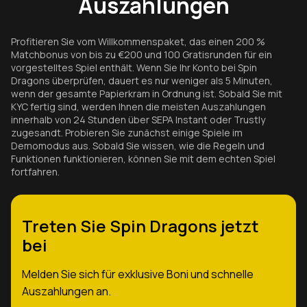
Auszahlungen
Profitieren Sie vom Willkommenspaket, das einen 200 %
Matchbonus von bis zu €200 und 100 Gratisrunden für ein
vorgestelltes Spiel enthält. Wenn Sie Ihr Konto bei Spin
Dragons überprüfen, dauert es nur weniger als 5 Minuten,
wenn der gesamte Papierkram in Ordnung ist. Sobald Sie mit
KYC fertig sind, werden Ihnen die meisten Auszahlungen
innerhalb von 24 Stunden über SEPA Instant oder Trustly
zugesandt. Probieren Sie zunächst einige Spiele im
Demomodus aus. Sobald Sie wissen, wie die Regeln und
Funktionen funktionieren, können Sie mit dem echten Spiel
fortfahren.
Treten Sie Spin Dragons jetzt
bei
Melden Sie sich für exklusive Boni und schnelle
Auszahlungen an.