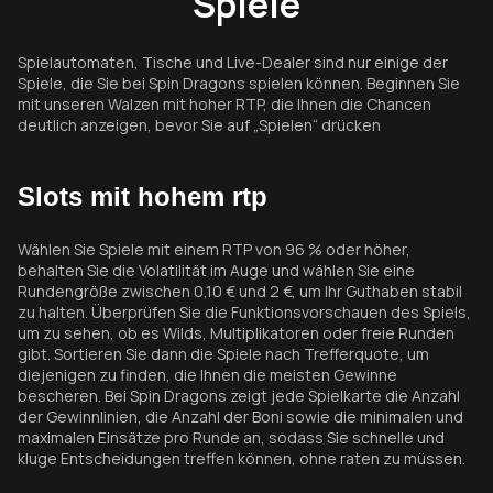
Spiele
Spielautomaten, Tische und Live-Dealer sind nur einige der
Spiele, die Sie bei Spin Dragons spielen können. Beginnen Sie
mit unseren Walzen mit hoher RTP, die Ihnen die Chancen
deutlich anzeigen, bevor Sie auf „Spielen“ drücken
Slots mit hohem rtp
Wählen Sie Spiele mit einem RTP von 96 % oder höher,
behalten Sie die Volatilität im Auge und wählen Sie eine
Rundengröße zwischen 0,10 € und 2 €, um Ihr Guthaben stabil
zu halten. Überprüfen Sie die Funktionsvorschauen des Spiels,
um zu sehen, ob es Wilds, Multiplikatoren oder freie Runden
gibt. Sortieren Sie dann die Spiele nach Trefferquote, um
diejenigen zu finden, die Ihnen die meisten Gewinne
bescheren. Bei Spin Dragons zeigt jede Spielkarte die Anzahl
der Gewinnlinien, die Anzahl der Boni sowie die minimalen und
maximalen Einsätze pro Runde an, sodass Sie schnelle und
kluge Entscheidungen treffen können, ohne raten zu müssen.