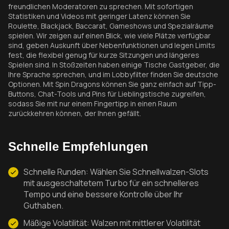
freundlichen Moderatoren zu sprechen. Mit sofortigen
Statistiken und Videos mit geringer Latenz können Sie
Roulette, Blackjack, Baccarat, Gameshows und Spezialräume
spielen. Wir zeigen auf einen Blick, wie viele Plätze verfügbar
sind, geben Auskunft über Nebenfunktionen und legen Limits
fest, die flexibel genug für kurze Sitzungen und längeres
Spielen sind. In Stoßzeiten haben einige Tische Gastgeber, die
Ihre Sprache sprechen, und im Lobbyfilter finden Sie deutsche
Optionen. Mit Spin Dragons können Sie ganz einfach auf Tipp-
Buttons, Chat-Tools und Pins für Lieblingstische zugreifen,
sodass Sie mit nur einem Fingertipp in einen Raum
zurückkehren können, der Ihnen gefällt.
Schnelle Empfehlungen
Schnelle Runden: Wählen Sie Schnellwalzen-Slots
mit ausgeschaltetem Turbo für ein schnelleres
Tempo und eine bessere Kontrolle über Ihr
Guthaben.
Mäßige Volatilität: Walzen mit mittlerer Volatilität