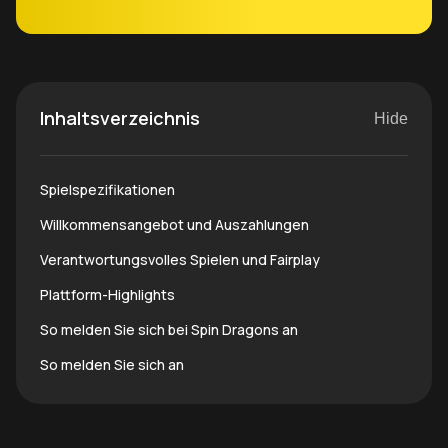
Inhaltsverzeichnis
Hide
Spielspezifikationen
Willkommensangebot und Auszahlungen
Verantwortungsvolles Spielen und Fairplay
Plattform-Highlights
So melden Sie sich bei Spin Dragons an
So melden Sie sich an
Entdecken Sie unsere Spiele
Slots mit hohem rtp