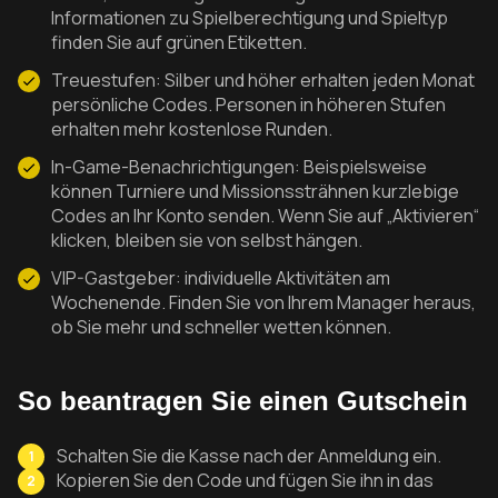
Informationen zu Spielberechtigung und Spieltyp
finden Sie auf grünen Etiketten.
Treuestufen: Silber und höher erhalten jeden Monat
persönliche Codes. Personen in höheren Stufen
erhalten mehr kostenlose Runden.
In-Game-Benachrichtigungen: Beispielsweise
können Turniere und Missionssträhnen kurzlebige
Codes an Ihr Konto senden. Wenn Sie auf „Aktivieren“
klicken, bleiben sie von selbst hängen.
VIP-Gastgeber: individuelle Aktivitäten am
Wochenende. Finden Sie von Ihrem Manager heraus,
ob Sie mehr und schneller wetten können.
So beantragen Sie einen Gutschein
Schalten Sie die Kasse nach der Anmeldung ein.
Kopieren Sie den Code und fügen Sie ihn in das