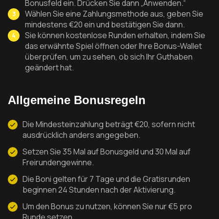
Bonusfeld ein. Drücken Sie dann „Anwenden.“
Wählen Sie eine Zahlungsmethode aus, geben Sie
mindestens €20 ein und bestätigen Sie dann.
Sie können kostenlose Runden erhalten, indem Sie
das erwähnte Spiel öffnen oder Ihre Bonus-Wallet
überprüfen, um zu sehen, ob sich Ihr Guthaben
geändert hat.
Allgemeine Bonusregeln
Die Mindesteinzahlung beträgt €20, sofern nicht
ausdrücklich anders angegeben.
Setzen Sie 35 Mal auf Bonusgeld und 30 Mal auf
Freirundengewinne.
Die Boni gelten für 7 Tage und die Gratisrunden
beginnen 24 Stunden nach der Aktivierung.
Um den Bonus zu nutzen, können Sie nur €5 pro
Runde setzen.