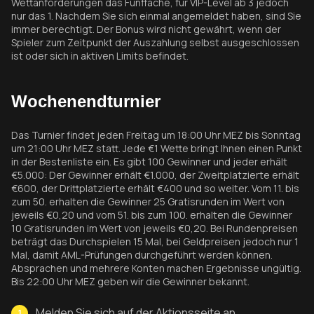
Wettanforderungen das Fünffache, für VIP-Level ab 3 jedoch
nur das 1. Nachdem Sie sich einmal angemeldet haben, sind Sie
immer berechtigt. Der Bonus wird nicht gewährt, wenn der
Spieler zum Zeitpunkt der Auszahlung selbst ausgeschlossen
ist oder sich in aktiven Limits befindet.
Wochenendturnier
Das Turnier findet jeden Freitag um 18:00 Uhr MEZ bis Sonntag
um 21:00 Uhr MEZ statt. Jede €1 Wette bringt Ihnen einen Punkt
in der Bestenliste ein. Es gibt 100 Gewinner und jeder erhält
€5.000: Der Gewinner erhält €1.000, der Zweitplatzierte erhält
€600, der Drittplatzierte erhält €400 und so weiter. Vom 11. bis
zum 50. erhalten die Gewinner 25 Gratisrunden im Wert von
jeweils €0,20 und vom 51. bis zum 100. erhalten die Gewinner
10 Gratisrunden im Wert von jeweils €0,20. Bei Rundenpreisen
beträgt das Durchspielen 15 Mal, bei Geldpreisen jedoch nur 1
Mal, damit AML-Prüfungen durchgeführt werden können.
Absprachen und mehrere Konten machen Ergebnisse ungültig.
Bis 22:00 Uhr MEZ geben wir die Gewinner bekannt.
Melden Sie sich auf der Aktionsseite an.