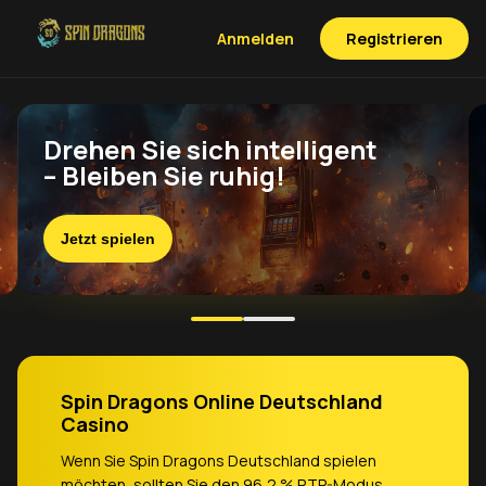
Anmelden
Registrieren
Drehen Sie sich intelligent
– Bleiben Sie ruhig!
Jetzt spielen
Spin Dragons Online Deutschland
Casino
Wenn Sie Spin Dragons Deutschland spielen
möchten, sollten Sie den 96,2 % RTP-Modus