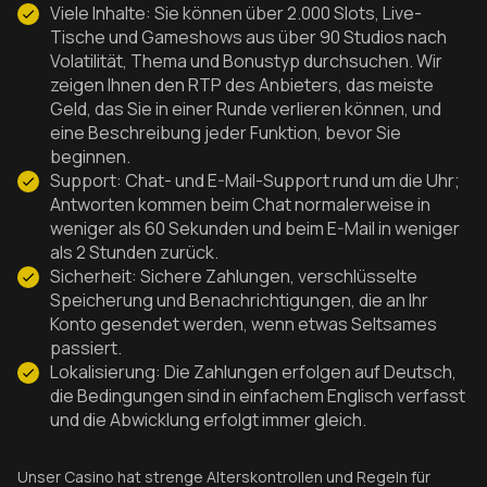
Viele Inhalte: Sie können über 2.000 Slots, Live-
Tische und Gameshows aus über 90 Studios nach
Volatilität, Thema und Bonustyp durchsuchen. Wir
zeigen Ihnen den RTP des Anbieters, das meiste
Geld, das Sie in einer Runde verlieren können, und
eine Beschreibung jeder Funktion, bevor Sie
beginnen.
Support: Chat- und E-Mail-Support rund um die Uhr;
Antworten kommen beim Chat normalerweise in
weniger als 60 Sekunden und beim E-Mail in weniger
als 2 Stunden zurück.
Sicherheit: Sichere Zahlungen, verschlüsselte
Speicherung und Benachrichtigungen, die an Ihr
Konto gesendet werden, wenn etwas Seltsames
passiert.
Lokalisierung: Die Zahlungen erfolgen auf Deutsch,
die Bedingungen sind in einfachem Englisch verfasst
und die Abwicklung erfolgt immer gleich.
Unser Casino hat strenge Alterskontrollen und Regeln für