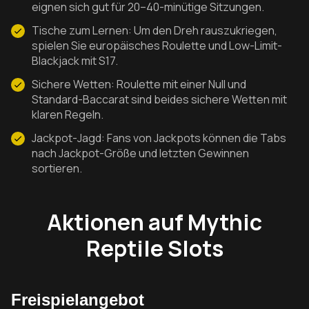
eignen sich gut für 20–40-minütige Sitzungen.
Tische zum Lernen: Um den Dreh rauszukriegen,
spielen Sie europäisches Roulette und Low-Limit-
Blackjack mit S17.
Sichere Wetten: Roulette mit einer Null und
Standard-Baccarat sind beides sichere Wetten mit
klaren Regeln.
Jackpot-Jagd: Fans von Jackpots können die Tabs
nach Jackpot-Größe und letzten Gewinnen
sortieren.
Aktionen auf Mythic
Reptile Slots
Freispielangebot